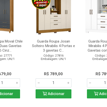
pa Moval Chile
Guarda Roupa Josan
Guarda Rou
 Duas Gavetas
Solteiro Mirabilis 4 Portas e
Mirabilis 4 
ó Cinz...
3 gavetas C...
Gavetas com
o: 27771
Código: 27816
Código:
gem: UN/1
Embalagem: UN/1
Embalage
679,00
R$ 789,00
R$ 78
icionar
Adicionar
Adic