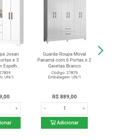
pa Josan
Guarda-Roupa Moval
Guarda-Roupa
Portas e 3
Panamá com 6 Portas e 2
Panamá com 6 Po
 Espelh...
Gavetas Branco
Gavetas Freijó
 27839
Código: 27879
Código: 27
m: UN/1
Embalagem: UN/1
Embalagem: 
9,00
R$ 889,00
R$ 889,
ionar
Adicionar
Adicio