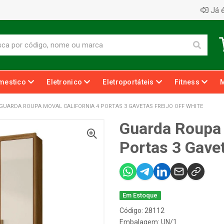
Já é
mestico
Eletronico
Eletroportáteis
Fitness
GUARDA ROUPA MOVAL CALIFORNIA 4 PORTAS 3 GAVETAS FREIJO OFF WHITE
Guarda Roupa 
Portas 3 Gavet
Em Estoque
Código: 28112
Embalagem: UN/1