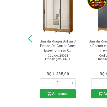
a-Roupa Moval
Guarda Roupa Bolivia 3
Guarda Rou
com 6 Portas e 2
Portas De Correr Com
4 Portas e
as Freijó Ci...
Espelho Freijo O...
Freij
digo: 27881
Código: 28064
Códig
alagem: UN/1
Embalagem: UN/1
Embala
$ 889,00
R$ 1.235,00
R$ 
Adicionar
Adicionar
Ad