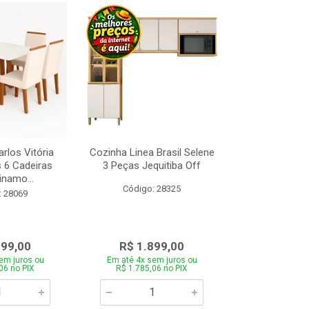
rlos Vitória
Cozinha Linea Brasil Selene
Cama Box Con
s 6 Cadeiras
3 Peças Jequitiba Off
com Molas 
inamo...
Design Am
Código: 28325
: 28069
Código:
099,00
R$ 1.899,00
R$ 89
em juros ou
Em até 4x sem juros ou
Em até 4x se
06 no PIX
R$ 1.785,06 no PIX
R$ 845,06