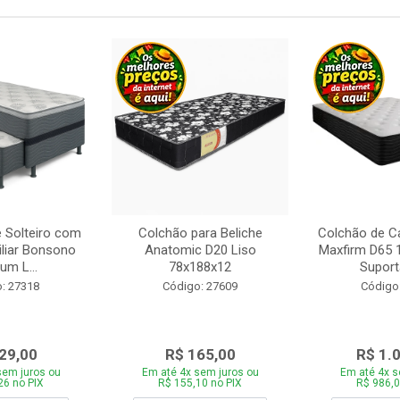
 Solteiro com
Colchão para Beliche
Colchão de C
iliar Bonsono
Anatomic D20 Liso
Maxfirm D65
um L...
78x188x12
Suporta
: 27318
Código: 27609
Código
29,00
R$ 165,00
R$ 1.
sem juros ou
Em até 4x sem juros ou
Em até 4x s
26 no PIX
R$ 155,10 no PIX
R$ 986,0