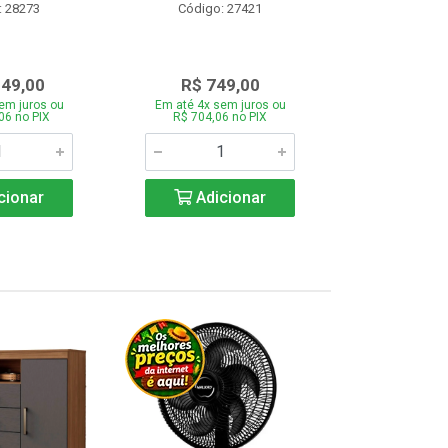
: 28273
Código: 27421
Código:
349,00
R$ 749,00
R$ 1.1
em juros ou
Em até 4x sem juros ou
Em até 4x se
06 no PIX
R$ 704,06 no PIX
R$ 1.117,6
cionar
Adicionar
Adic