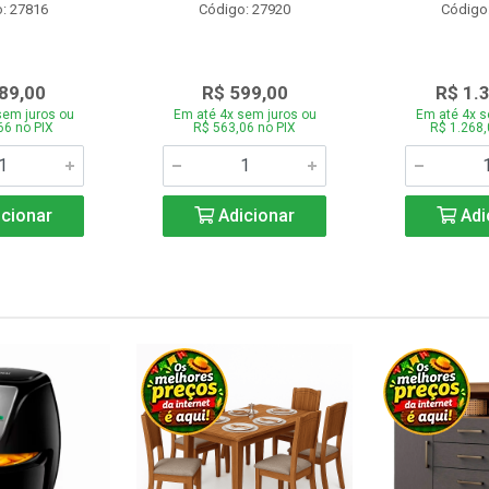
: 27816
Código: 27920
Código
89,00
R$ 599,00
R$ 1.
sem juros ou
Em até 4x sem juros ou
Em até 4x s
66 no PIX
R$ 563,06 no PIX
R$ 1.268,
cionar
Adicionar
Adi