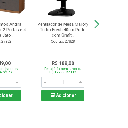
tos Andirá
Ventilador de Mesa Mallory
Batedeira Mond
 2 Portas e 4
Turbo Fresh 40cm Preto
44 com 3 Velo
 Jato...
com Grafit...
22
: 27982
Código: 27829
Código:
49,00
R$ 189,00
R$ 12
em juros ou
Em até 4x sem juros ou
Em até 4x se
6 no PIX
R$ 177,66 no PIX
R$ 121,26
cionar
Adicionar
Adic