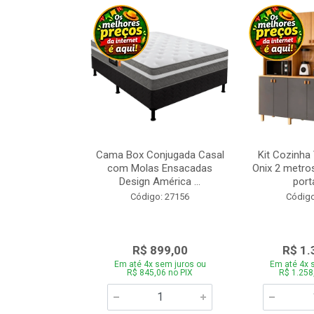
a Brasil Selene
Cama Box Conjugada Casal
Kit Cozinha
equitiba Off
com Molas Ensacadas
Onix 2 metros
Design América ...
porta
o: 28325
Código: 27156
Código
.899,00
R$ 899,00
R$ 1.
 sem juros ou
Em até 4x sem juros ou
Em até 4x 
5,06 no PIX
R$ 845,06 no PIX
R$ 1.258