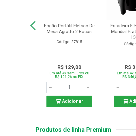
or Mondial Easy
Fogão Portátil Eletrico De
Fritadeira Elé
 2,2L Preto 2
Mesa Agratto 2 Bocas
Mondial Prat
ocid...
150
Código: 27815
o: 26833
Código
119,00
R$ 129,00
R$ 3
 sem juros ou
Em até 4x sem juros ou
Em até 4x 
,86 no PIX
R$ 121,26 no PIX
R$ 346,
icionar
Adicionar
Adi
Produtos de linha Premium