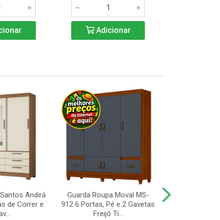
cionar
Adicionar
Adic
Santos Andirá
Guarda Roupa Moval MS-
Guarda Roup
as de Correr e
912 6 Portas, Pé e 2 Gavetas
Valdemóveis 
v...
Freijó Ti...
Portas e 