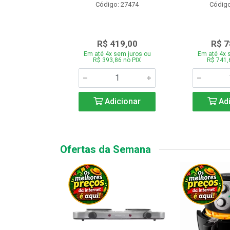
o: 28331
Código: 27474
Código
.189,00
R$ 419,00
R$ 7
 sem juros ou
Em até 4x sem juros ou
Em até 4x 
7,66 no PIX
R$ 393,86 no PIX
R$ 741,
icionar
Adicionar
Adi
Ofertas da Semana