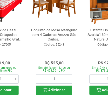
 de Casal
Conjunto de Mesa retangular
Estante H
Ortopédico
com 4 Cadeiras Arezzo São
Azaleia1.60m
melho Grát...
Carlos...
Nature Of
: 27605
Código: 25243
Código
19,00
R$ 525,00
R$ 9
sem juros ou
Em até 4x sem juros ou
Em até 4x s
86 no PIX
R$ 493,50 no PIX
R$ 873,2
cionar
Adicionar
Adi