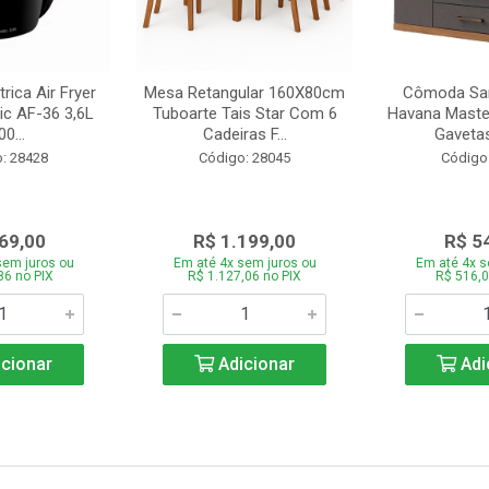
trica Air Fryer
Mesa Retangular 160X80cm
Cômoda San
ic AF-36 3,6L
Tuboarte Tais Star Com 6
Havana Master
0...
Cadeiras F...
Gavetas
: 28428
Código: 28045
Código
69,00
R$ 1.199,00
R$ 5
sem juros ou
Em até 4x sem juros ou
Em até 4x s
86 no PIX
R$ 1.127,06 no PIX
R$ 516,0
cionar
Adicionar
Adi