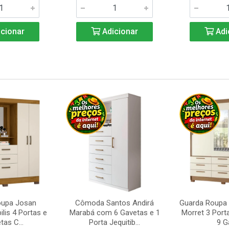
cionar
Adicionar
Adi
oupa Josan
Cômoda Santos Andirá
Guarda Roupa 
ilis 4 Portas e
Marabá com 6 Gavetas e 1
Morret 3 Port
tas C...
Porta Jequitib...
9 Ga