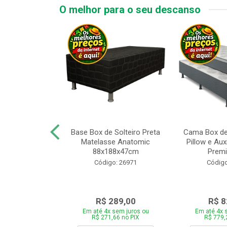
O melhor para o seu descanso
x de Casal
Base Box de Solteiro Preta
Cama Box de
Melinda com
Matelasse Anatomic
Pillow e Aux
8xP188xA64cm
88x188x47cm
Premi
o: 27499
Código: 26971
Código
759,00
R$ 289,00
R$ 8
 sem juros ou
Em até 4x sem juros ou
Em até 4x 
,46 no PIX
R$ 271,66 no PIX
R$ 779,