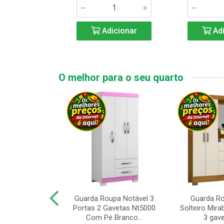
icionar
Adicionar
Adi
O melhor para o seu quarto
upa de Casal
Guarda Roupa Notável 3
Guarda R
s Andorinha 6
Portas 2 Gavetas Nt5000
Solteiro Mirab
e 2 Gav...
Com Pé Branco...
3 gave