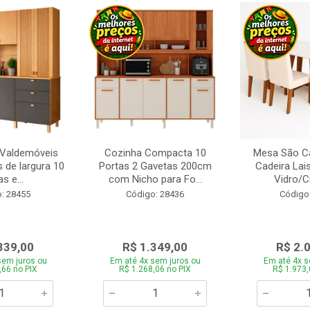
 Valdemóveis
Cozinha Compacta 10
Mesa São Ca
 de largura 10
Portas 2 Gavetas 200cm
Cadeira Lai
s e...
com Nicho para Fo...
Vidro/C
: 28455
Código: 28436
Código
339,00
R$ 1.349,00
R$ 2.
sem juros ou
Em até 4x sem juros ou
Em até 4x s
,66 no PIX
R$ 1.268,06 no PIX
R$ 1.973,