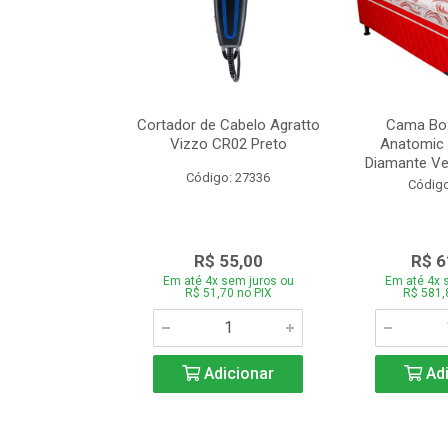
de Estofado
Cortador de Cabelo Agratto
Cama Box
ória com 3 e 2
Vizzo CR02 Preto
Anatomic 
es Bege
Diamante Ver
Código: 27336
o: 27060
Código
939,00
R$ 55,00
R$ 6
 sem juros ou
Em até 4x sem juros ou
Em até 4x 
,66 no PIX
R$ 51,70 no PIX
R$ 581,
icionar
Adicionar
Adi