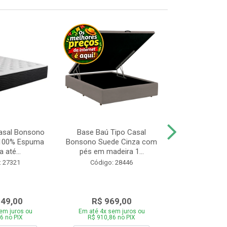
asal Bonsono
Base Baú Tipo Casal
Cama Box 
 100% Espuma
Bonsono Suede Cinza com
Bonsono Me
 até...
pés em madeira 1...
Molas L138x
: 27321
Código: 28446
Código:
049,00
R$ 969,00
R$ 75
em juros ou
Em até 4x sem juros ou
Em até 4x se
6 no PIX
R$ 910,86 no PIX
R$ 713,46