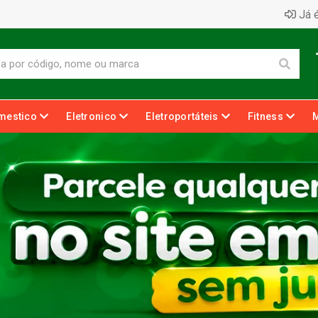
Já é
mestico
Eletronico
Eletroportáteis
Fitness