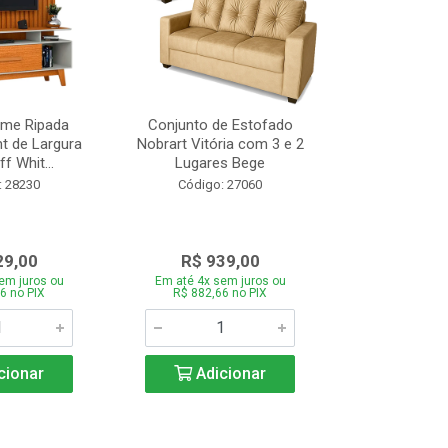
ome Ripada
Conjunto de Estofado
Cortador de C
t de Largura
Nobrart Vitória com 3 e 2
Vizzo CR
f Whit...
Lugares Bege
Código:
: 28230
Código: 27060
29,00
R$ 939,00
R$ 5
em juros ou
Em até 4x sem juros ou
Em até 4x se
6 no PIX
R$ 882,66 no PIX
R$ 51,70
cionar
Adicionar
Adic