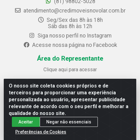
(81) 98802-5028
atendimento@credimoveisnovolar.com.br
Seg/Sex das 8h às 18h
Sáb das 8h às 12h
Siga nosso perfil no Instagram
Acesse nossa página no Facebook
Área do Representante
Clique aqui para acessar
O nosso site coleta cookies próprios e de
Credimóveis Novolar Ltda
terceiros para proporcionar uma experiência
Rua José Alves Bezerra, 430 - Prazeres - Jaboatão dos
personalizada ao usuário, apresentar publicidade
Guararapes / PE - CEP 54.325-610
relevante de acordo com o seu perfil e melhorar a
CNPJ: 09.930.165/0013-70
qualidade do nosso site.
Aceitar
Negar não essenciais
Preferências de Cookies