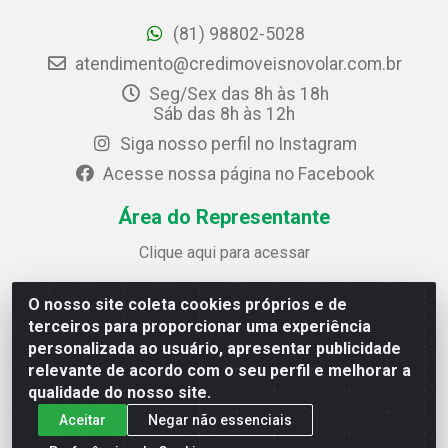
(81) 98802-5028
atendimento@credimoveisnovolar.com.br
Seg/Sex das 8h às 18h
Sáb das 8h às 12h
Siga nosso perfil no Instagram
Acesse nossa página no Facebook
Área do Representante
Clique aqui para acessar
O nosso site coleta cookies próprios e de
Credimóveis Novolar Ltda
terceiros para proporcionar uma experiência
Rua José Alves Bezerra, 430 - Prazeres - Jaboatão dos
personalizada ao usuário, apresentar publicidade
Guararapes / PE - CEP 54.325-610
relevante de acordo com o seu perfil e melhorar a
CNPJ: 09.930.165/0013-70
qualidade do nosso site.
Aceitar
Negar não essenciais