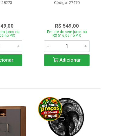
: 28273
Código: 27470
Código:
349,00
R$ 549,00
R$ 43
em juros ou
Em até 4x sem juros ou
Em até 4x se
06 no PIX
R$ 516,06 no PIX
R$ 412,66
cionar
Adicionar
Adic