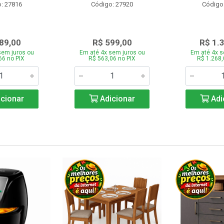
: 27816
Código: 27920
Código
89,00
R$ 599,00
R$ 1.
sem juros ou
Em até 4x sem juros ou
Em até 4x s
66 no PIX
R$ 563,06 no PIX
R$ 1.268,
cionar
Adicionar
Adi