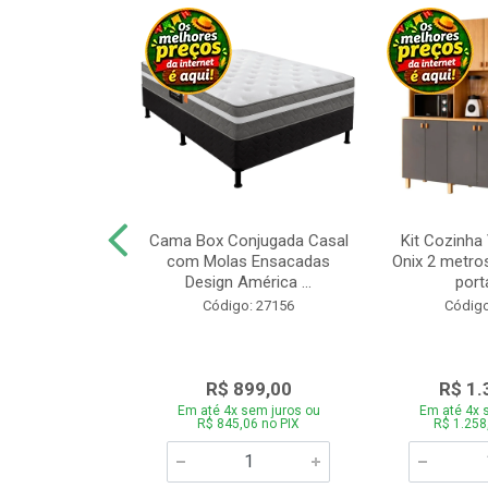
a Brasil Selene
Cama Box Conjugada Casal
Kit Cozinha
equitiba Off
com Molas Ensacadas
Onix 2 metros
Design América ...
porta
o: 28325
Código: 27156
Código
.899,00
R$ 899,00
R$ 1.
 sem juros ou
Em até 4x sem juros ou
Em até 4x 
5,06 no PIX
R$ 845,06 no PIX
R$ 1.258