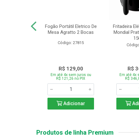
or Mondial Easy
Fogão Portátil Eletrico De
Fritadeira Elé
 2,2L Preto 2
Mesa Agratto 2 Bocas
Mondial Prat
ocid...
150
Código: 27815
o: 26833
Código
119,00
R$ 129,00
R$ 3
 sem juros ou
Em até 4x sem juros ou
Em até 4x 
,86 no PIX
R$ 121,26 no PIX
R$ 346,
icionar
Adicionar
Adi
Produtos de linha Premium