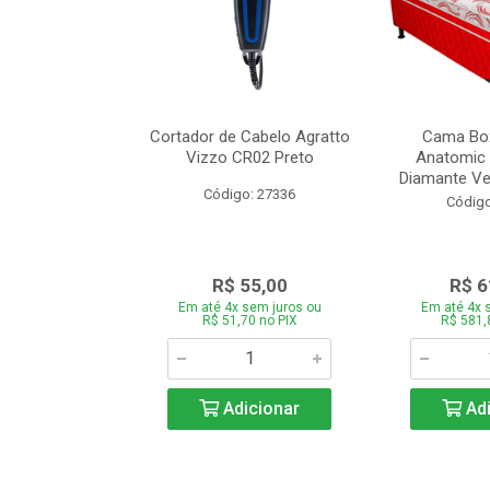
de Estofado
Cortador de Cabelo Agratto
Cama Box
ória com 3 e 2
Vizzo CR02 Preto
Anatomic 
es Bege
Diamante Ver
Código: 27336
o: 27060
Código
939,00
R$ 55,00
R$ 6
 sem juros ou
Em até 4x sem juros ou
Em até 4x 
,66 no PIX
R$ 51,70 no PIX
R$ 581,
icionar
Adicionar
Adi