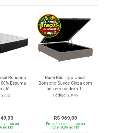
asal Bonsono
Base Baú Tipo Casal
Base Box de S
 100% Espuma
Bonsono Suede Cinza com
Matelasse
 até...
pés em madeira 1...
88x188
: 27321
Código: 28446
Código:
049,00
R$ 969,00
R$ 28
em juros ou
Em até 4x sem juros ou
Em até 4x se
6 no PIX
R$ 910,86 no PIX
R$ 271,66