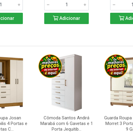
cionar
Adicionar
Adi
oupa Josan
Cômoda Santos Andirá
Guarda Roupa 
ilis 4 Portas e
Marabá com 6 Gavetas e 1
Morret 3 Port
tas C...
Porta Jequitib...
9 Ga