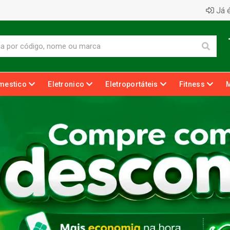
Já é
mestico
Eletronico
Eletroportáteis
Fitness