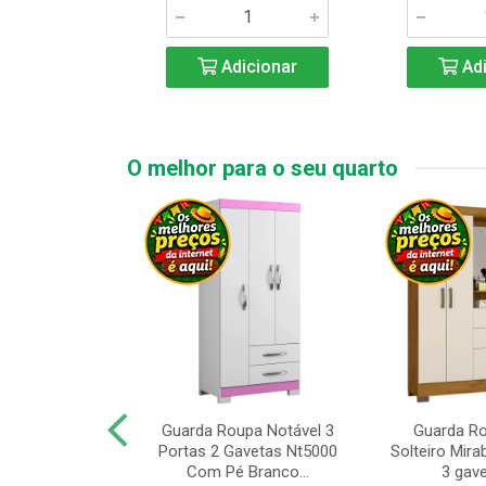
icionar
Adicionar
Adi
O melhor para o seu quarto
upa de Casal
Guarda Roupa Notável 3
Guarda R
s Andorinha 6
Portas 2 Gavetas Nt5000
Solteiro Mirab
e 2 Gav...
Com Pé Branco...
3 gave