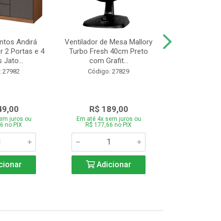
tos Andirá
Ventilador de Mesa Mallory
Batedeira Mond
 2 Portas e 4
Turbo Fresh 40cm Preto
44 com 3 Velo
 Jato...
com Grafit...
22
: 27982
Código: 27829
Código:
49,00
R$ 189,00
R$ 12
em juros ou
Em até 4x sem juros ou
Em até 4x se
6 no PIX
R$ 177,66 no PIX
R$ 121,26
cionar
Adicionar
Adic