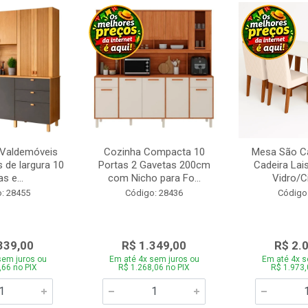
 Valdemóveis
Cozinha Compacta 10
Mesa São Ca
 de largura 10
Portas 2 Gavetas 200cm
Cadeira Lai
s e...
com Nicho para Fo...
Vidro/C
: 28455
Código: 28436
Código
339,00
R$ 1.349,00
R$ 2.
sem juros ou
Em até 4x sem juros ou
Em até 4x s
,66 no PIX
R$ 1.268,06 no PIX
R$ 1.973,