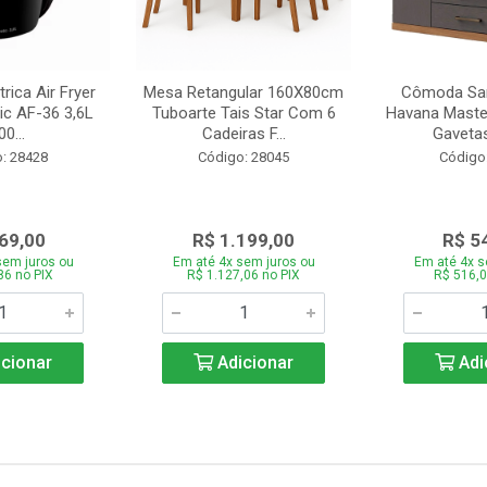
trica Air Fryer
Mesa Retangular 160X80cm
Cômoda San
ic AF-36 3,6L
Tuboarte Tais Star Com 6
Havana Master
0...
Cadeiras F...
Gavetas
: 28428
Código: 28045
Código
69,00
R$ 1.199,00
R$ 5
sem juros ou
Em até 4x sem juros ou
Em até 4x s
86 no PIX
R$ 1.127,06 no PIX
R$ 516,0
cionar
Adicionar
Adi