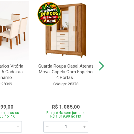
rlos Vitória
Guarda Roupa Casal Atenas
Cozinha Linea 
s 6 Cadeiras
Moval Capela Com Espelho
3 Peças Jeq
inamo...
4 Portas...
Código:
: 28069
Código: 28378
099,00
R$ 1.085,00
R$ 1.8
em juros ou
Em até 4x sem juros ou
Em até 4x se
06 no PIX
R$ 1.019,90 no PIX
R$ 1.785,0