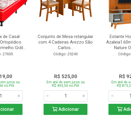
 de Casal
Conjunto de Mesa retangular
Estante H
Ortopédico
com 4 Cadeiras Arezzo São
Azaleia1.60m
melho Grát...
Carlos...
Nature Of
: 27605
Código: 25243
Código
19,00
R$ 525,00
R$ 9
sem juros ou
Em até 4x sem juros ou
Em até 4x s
86 no PIX
R$ 493,50 no PIX
R$ 873,2
cionar
Adicionar
Adi