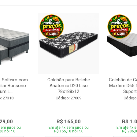
 Solteiro com
Colchão para Beliche
Colchão de C
iliar Bonsono
Anatomic D20 Liso
Maxfirm D65
um L...
78x188x12
Suporta
: 27318
Código: 27609
Código
29,00
R$ 165,00
R$ 1.
sem juros ou
Em até 4x sem juros ou
Em até 4x s
26 no PIX
R$ 155,10 no PIX
R$ 986,0