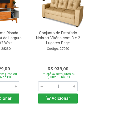
ome Ripada
Conjunto de Estofado
Cortador de C
t de Largura
Nobrart Vitória com 3 e 2
Vizzo CR
f Whit...
Lugares Bege
Código:
: 28230
Código: 27060
29,00
R$ 939,00
R$ 5
em juros ou
Em até 4x sem juros ou
Em até 4x se
6 no PIX
R$ 882,66 no PIX
R$ 51,70
cionar
Adicionar
Adic