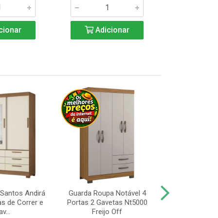
cionar
Adicionar
Adic
Santos Andirá
Guarda Roupa Notável 4
Guarda Roup
as de Correr e
Portas 2 Gavetas Nt5000
Portas, Pé 
v...
Freijo Off
Nt5000 Fr