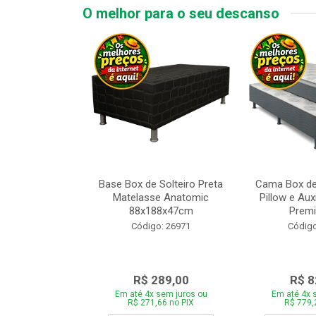
O melhor para o seu descanso
 Tipo Casal
Base Box de Solteiro Preta
Cama Box de
ede Cinza com
Matelasse Anatomic
Pillow e Aux
adeira 1...
88x188x47cm
Premi
o: 28446
Código: 26971
Código
969,00
R$ 289,00
R$ 8
 sem juros ou
Em até 4x sem juros ou
Em até 4x 
,86 no PIX
R$ 271,66 no PIX
R$ 779,