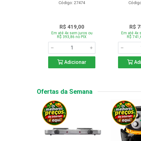
o: 28331
Código: 27474
Código
.189,00
R$ 419,00
R$ 7
 sem juros ou
Em até 4x sem juros ou
Em até 4x 
7,66 no PIX
R$ 393,86 no PIX
R$ 741,
icionar
Adicionar
Adi
Ofertas da Semana