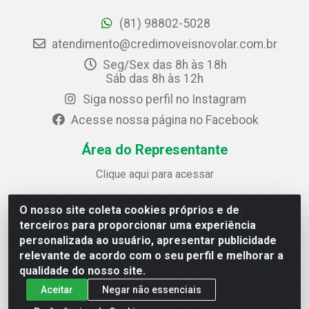
(81) 98802-5028
atendimento@credimoveisnovolar.com.br
Seg/Sex das 8h às 18h
Sáb das 8h às 12h
Siga nosso perfil no Instagram
Acesse nossa página no Facebook
Área do Representante
Clique aqui para acessar
O nosso site coleta cookies próprios e de
Credimóveis Novolar Ltda
terceiros para proporcionar uma experiência
Rua José Alves Bezerra, 430 - Prazeres - Jaboatão dos
personalizada ao usuário, apresentar publicidade
Guararapes / PE - CEP 54.325-610
relevante de acordo com o seu perfil e melhorar a
CNPJ: 09.930.165/0013-70
qualidade do nosso site.
Aceitar
Negar não essenciais