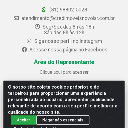
(81) 98802-5028
atendimento@credimoveisnovolar.com.br
Seg/Sex das 8h às 18h
Sáb das 8h às 12h
Siga nosso perfil no Instagram
Acesse nossa página no Facebook
Área do Representante
Clique aqui para acessar
O nosso site coleta cookies próprios e de
Credimóveis Novolar Ltda
terceiros para proporcionar uma experiência
Rua José Alves Bezerra, 430 - Prazeres - Jaboatão dos
personalizada ao usuário, apresentar publicidade
Guararapes / PE - CEP 54.325-610
relevante de acordo com o seu perfil e melhorar a
CNPJ: 09.930.165/0013-70
qualidade do nosso site.
Aceitar
Negar não essenciais