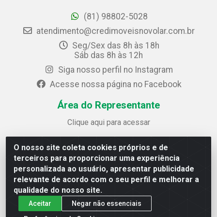
(81) 98802-5028
atendimento@credimoveisnovolar.com.br
Seg/Sex das 8h às 18h
Sáb das 8h às 12h
Siga nosso perfil no Instagram
Acesse nossa página no Facebook
Área do Representante
Clique aqui para acessar
O nosso site coleta cookies próprios e de
Credimóveis Novolar Ltda
terceiros para proporcionar uma experiência
Rua José Alves Bezerra, 430 - Prazeres - Jaboatão dos
personalizada ao usuário, apresentar publicidade
Guararapes / PE - CEP 54.325-610
relevante de acordo com o seu perfil e melhorar a
CNPJ: 09.930.165/0013-70
qualidade do nosso site.
Aceitar
Negar não essenciais