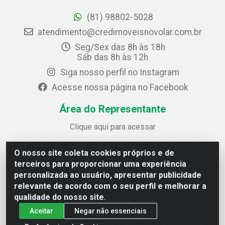
(81) 98802-5028
atendimento@credimoveisnovolar.com.br
Seg/Sex das 8h às 18h
Sáb das 8h às 12h
Siga nosso perfil no Instagram
Acesse nossa página no Facebook
Área do Representante
Clique aqui para acessar
O nosso site coleta cookies próprios e de
Credimóveis Novolar Ltda
terceiros para proporcionar uma experiência
Rua José Alves Bezerra, 430 - Prazeres - Jaboatão dos
personalizada ao usuário, apresentar publicidade
Guararapes / PE - CEP 54.325-610
relevante de acordo com o seu perfil e melhorar a
CNPJ: 09.930.165/0013-70
qualidade do nosso site.
Aceitar
Negar não essenciais