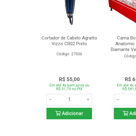
de Estofado
Cortador de Cabelo Agratto
Cama Box
ória com 3 e 2
Vizzo CR02 Preto
Anatomic 
es Bege
Diamante Ver
Código: 27336
o: 27060
Código
939,00
R$ 55,00
R$ 6
 sem juros ou
Em até 4x sem juros ou
Em até 4x 
,66 no PIX
R$ 51,70 no PIX
R$ 581,
icionar
Adicionar
Adi