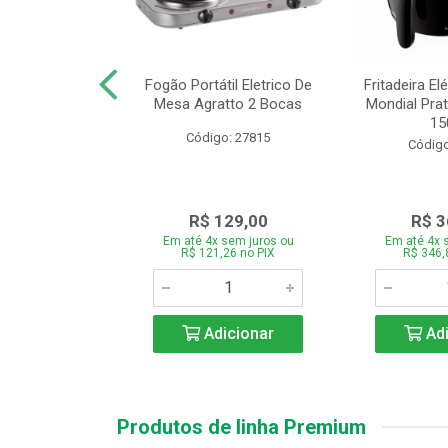
or Mondial Easy
Fogão Portátil Eletrico De
Fritadeira Elé
 2,2L Preto 2
Mesa Agratto 2 Bocas
Mondial Prat
ocid...
150
Código: 27815
o: 26833
Código
119,00
R$ 129,00
R$ 3
 sem juros ou
Em até 4x sem juros ou
Em até 4x 
,86 no PIX
R$ 121,26 no PIX
R$ 346,
icionar
Adicionar
Adi
Produtos de linha Premium