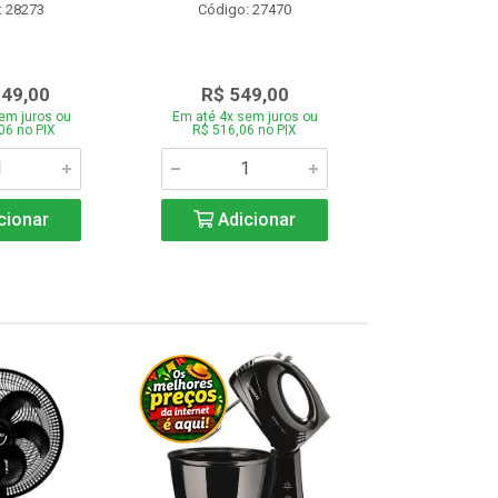
: 28273
Código: 27470
Código:
349,00
R$ 549,00
R$ 43
em juros ou
Em até 4x sem juros ou
Em até 4x se
06 no PIX
R$ 516,06 no PIX
R$ 412,66
cionar
Adicionar
Adic