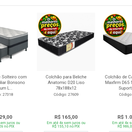
 Solteiro com
Colchão para Beliche
Colchão de C
iliar Bonsono
Anatomic D20 Liso
Maxfirm D65
um L...
78x188x12
Suporta
: 27318
Código: 27609
Código
29,00
R$ 165,00
R$ 1.
sem juros ou
Em até 4x sem juros ou
Em até 4x s
26 no PIX
R$ 155,10 no PIX
R$ 986,0