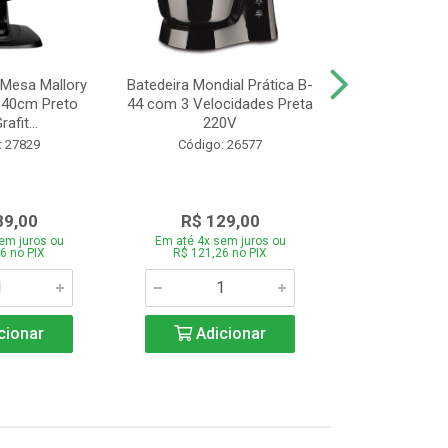
 Mesa Mallory
Batedeira Mondial Prática B-
Liquidificador
 40cm Preto
44 com 3 Velocidades Preta
Power L-550 
afit...
220V
Veloci
: 27829
Código: 26577
Código:
89,00
R$ 129,00
R$ 11
em juros ou
Em até 4x sem juros ou
Em até 4x se
6 no PIX
R$ 121,26 no PIX
R$ 111,86
cionar
Adicionar
Adic