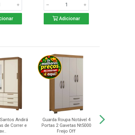
cionar
Adicionar
Adic
Santos Andirá
Guarda Roupa Notável 4
Guarda Roup
as de Correr e
Portas 2 Gavetas Nt5000
Portas, Pé 
v...
Freijo Off
Nt5000 Fr