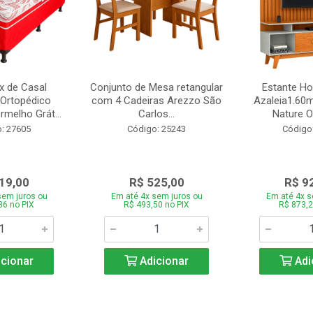
 de Casal
Conjunto de Mesa retangular
Estante H
Ortopédico
com 4 Cadeiras Arezzo São
Azaleia1.60m
melho Grát...
Carlos...
Nature Of
: 27605
Código: 25243
Código
19,00
R$ 525,00
R$ 9
sem juros ou
Em até 4x sem juros ou
Em até 4x s
86 no PIX
R$ 493,50 no PIX
R$ 873,2
cionar
Adicionar
Adi