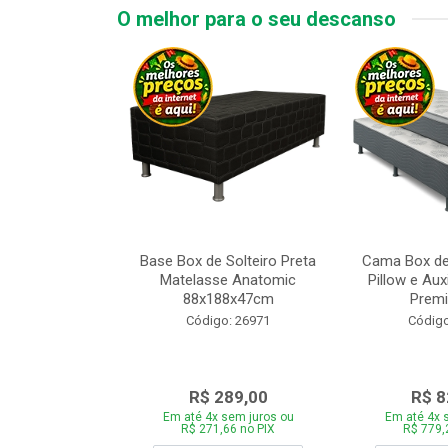
O melhor para o seu descanso
 Tipo Casal
Base Box de Solteiro Preta
Cama Box de
ede Cinza com
Matelasse Anatomic
Pillow e Aux
adeira 1...
88x188x47cm
Premi
o: 28446
Código: 26971
Código
969,00
R$ 289,00
R$ 8
 sem juros ou
Em até 4x sem juros ou
Em até 4x 
,86 no PIX
R$ 271,66 no PIX
R$ 779,