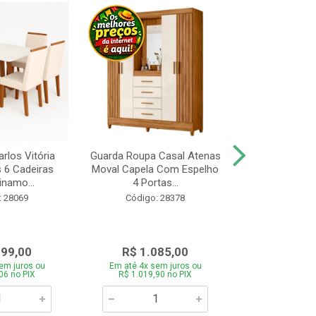
rlos Vitória
Guarda Roupa Casal Atenas
Cozinha Linea 
s 6 Cadeiras
Moval Capela Com Espelho
3 Peças Jeq
inamo...
4 Portas...
Código:
: 28069
Código: 28378
099,00
R$ 1.085,00
R$ 1.8
em juros ou
Em até 4x sem juros ou
Em até 4x se
06 no PIX
R$ 1.019,90 no PIX
R$ 1.785,0