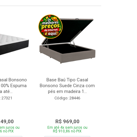
asal Bonsono
Base Baú Tipo Casal
Base Box de S
 100% Espuma
Bonsono Suede Cinza com
Matelasse
 até...
pés em madeira 1...
88x188
: 27321
Código: 28446
Código:
049,00
R$ 969,00
R$ 28
em juros ou
Em até 4x sem juros ou
Em até 4x se
6 no PIX
R$ 910,86 no PIX
R$ 271,66