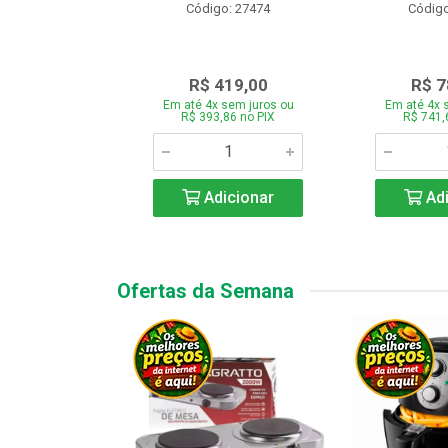
o: 28331
Código: 27474
Código
.189,00
R$ 419,00
R$ 7
 sem juros ou
Em até 4x sem juros ou
Em até 4x 
7,66 no PIX
R$ 393,86 no PIX
R$ 741,
icionar
Adicionar
Adi
Ofertas da Semana