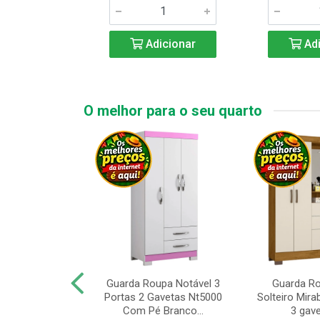
icionar
Adicionar
Adi
O melhor para o seu quarto
upa de Casal
Guarda Roupa Notável 3
Guarda R
s Andorinha 6
Portas 2 Gavetas Nt5000
Solteiro Mirab
e 2 Gav...
Com Pé Branco...
3 gave