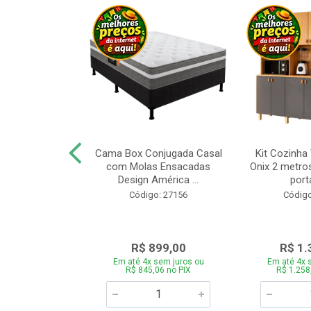
a Brasil Selene
Cama Box Conjugada Casal
Kit Cozinha
equitiba Off
com Molas Ensacadas
Onix 2 metros
Design América ...
porta
o: 28325
Código: 27156
Código
.899,00
R$ 899,00
R$ 1.
 sem juros ou
Em até 4x sem juros ou
Em até 4x 
5,06 no PIX
R$ 845,06 no PIX
R$ 1.258