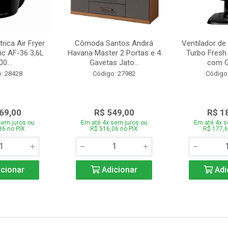
trica Air Fryer
Cômoda Santos Andirá
Ventilador de
ic AF-36 3,6L
Havana Master 2 Portas e 4
Turbo Fresh
0...
Gavetas Jato...
com Gr
: 28428
Código: 27982
Código
69,00
R$ 549,00
R$ 1
sem juros ou
Em até 4x sem juros ou
Em até 4x s
86 no PIX
R$ 516,06 no PIX
R$ 177,6
cionar
Adicionar
Adi