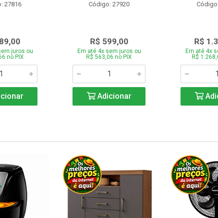
: 27816
Código: 27920
Código
89,00
R$ 599,00
R$ 1.
sem juros ou
Em até 4x sem juros ou
Em até 4x s
66 no PIX
R$ 563,06 no PIX
R$ 1.268,
cionar
Adicionar
Adi