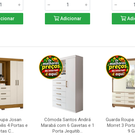
cionar
Adicionar
Adi
oupa Josan
Cômoda Santos Andirá
Guarda Roupa 
ilis 4 Portas e
Marabá com 6 Gavetas e 1
Morret 3 Port
tas C...
Porta Jequitib...
9 Ga