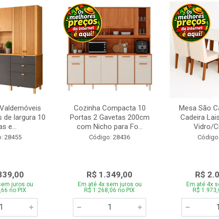
 Valdemóveis
Cozinha Compacta 10
Mesa São Ca
 de largura 10
Portas 2 Gavetas 200cm
Cadeira Lai
s e...
com Nicho para Fo...
Vidro/C
: 28455
Código: 28436
Código
339,00
R$ 1.349,00
R$ 2.
sem juros ou
Em até 4x sem juros ou
Em até 4x s
,66 no PIX
R$ 1.268,06 no PIX
R$ 1.973,