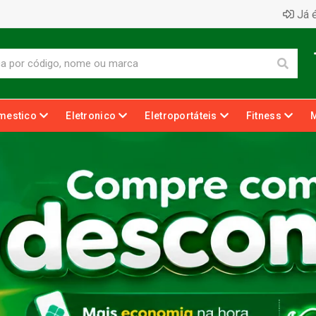
Já é
mestico
Eletronico
Eletroportáteis
Fitness