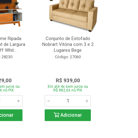
ome Ripada
Conjunto de Estofado
Cortador de C
t de Largura
Nobrart Vitória com 3 e 2
Vizzo CR
f Whit...
Lugares Bege
Código:
: 28230
Código: 27060
29,00
R$ 939,00
R$ 5
em juros ou
Em até 4x sem juros ou
Em até 4x se
6 no PIX
R$ 882,66 no PIX
R$ 51,70
cionar
Adicionar
Adic