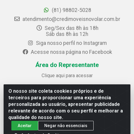
(81) 98802-5028
atendimento@credimoveisnovolar.com.br
Seg/Sex das 8h às 18h
Sáb das 8h às 12h
Siga nosso perfil no Instagram
Acesse nossa página no Facebook
Área do Representante
Clique aqui para acessar
O nosso site coleta cookies próprios e de
Credimóveis Novolar Ltda
terceiros para proporcionar uma experiência
Rua José Alves Bezerra, 430 - Prazeres - Jaboatão dos
personalizada ao usuário, apresentar publicidade
Guararapes / PE - CEP 54.325-610
relevante de acordo com o seu perfil e melhorar a
CNPJ: 09.930.165/0013-70
qualidade do nosso site.
Aceitar
Negar não essenciais