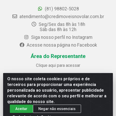
(81) 98802-5028
atendimento@credimoveisnovolar.com.br
Seg/Sex das 8h às 18h
Sáb das 8h às 12h
Siga nosso perfil no Instagram
Acesse nossa página no Facebook
Área do Representante
Clique aqui para acessar
O nosso site coleta cookies próprios e de
Credimóveis Novolar Ltda
terceiros para proporcionar uma experiência
Rua José Alves Bezerra, 430 - Prazeres - Jaboatão dos
personalizada ao usuário, apresentar publicidade
Guararapes / PE - CEP 54.325-610
relevante de acordo com o seu perfil e melhorar a
CNPJ: 09.930.165/0013-70
qualidade do nosso site.
Aceitar
Negar não essenciais