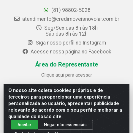
(81) 98802-5028
atendimento@credimoveisnovolar.com.br
Seg/Sex das 8h às 18h
Sáb das 8h às 12h
Siga nosso perfil no Instagram
Acesse nossa página no Facebook
Área do Representante
Clique aqui para acessar
O nosso site coleta cookies próprios e de
Credimóveis Novolar Ltda
terceiros para proporcionar uma experiência
Rua José Alves Bezerra, 430 - Prazeres - Jaboatão dos
personalizada ao usuário, apresentar publicidade
Guararapes / PE - CEP 54.325-610
relevante de acordo com o seu perfil e melhorar a
CNPJ: 09.930.165/0013-70
qualidade do nosso site.
Aceitar
Negar não essenciais