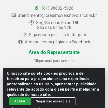
(81) 98802-5028
atendimento@credimoveisnovolar.com.br
Seg/Sex das 8h às 18h
Sáb das 8h às 12h
Siga nosso perfil no Instagram
Acesse nossa página no Facebook
Área do Representante
Clique aqui para acessar
O nosso site coleta cookies próprios e de
Credimóveis Novolar Ltda
terceiros para proporcionar uma experiência
Rua José Alves Bezerra, 430 - Prazeres - Jaboatão dos
personalizada ao usuário, apresentar publicidade
Guararapes / PE - CEP 54.325-610
relevante de acordo com o seu perfil e melhorar a
CNPJ: 09.930.165/0013-70
qualidade do nosso site.
Aceitar
Negar não essenciais