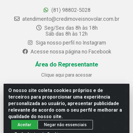
(81) 98802-5028
atendimento@credimoveisnovolar.com.br
Seg/Sex das 8h às 18h
Sáb das 8h às 12h
Siga nosso perfil no Instagram
Acesse nossa página no Facebook
Área do Representante
Clique aqui para acessar
O nosso site coleta cookies próprios e de
Credimóveis Novolar Ltda
terceiros para proporcionar uma experiência
Rua José Alves Bezerra, 430 - Prazeres - Jaboatão dos
personalizada ao usuário, apresentar publicidade
Guararapes / PE - CEP 54.325-610
relevante de acordo com o seu perfil e melhorar a
CNPJ: 09.930.165/0013-70
qualidade do nosso site.
Aceitar
Negar não essenciais