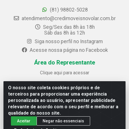
(81) 98802-5028
atendimento@credimoveisnovolar.com.br
Seg/Sex das 8h às 18h
Sáb das 8h às 12h
Siga nosso perfil no Instagram
Acesse nossa página no Facebook
Área do Representante
Clique aqui para acessar
O nosso site coleta cookies próprios e de
Credimóveis Novolar Ltda
terceiros para proporcionar uma experiência
Rua José Alves Bezerra, 430 - Prazeres - Jaboatão dos
personalizada ao usuário, apresentar publicidade
Guararapes / PE - CEP 54.325-610
relevante de acordo com o seu perfil e melhorar a
CNPJ: 09.930.165/0013-70
qualidade do nosso site.
Aceitar
Negar não essenciais