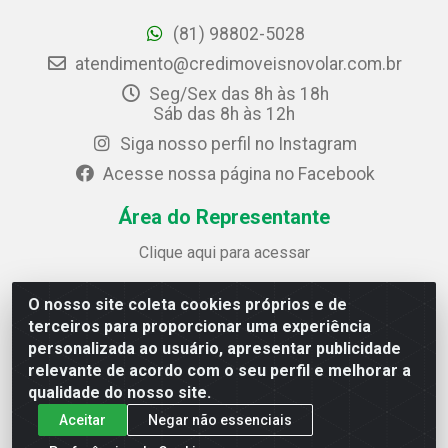
(81) 98802-5028
atendimento@credimoveisnovolar.com.br
Seg/Sex das 8h às 18h
Sáb das 8h às 12h
Siga nosso perfil no Instagram
Acesse nossa página no Facebook
Área do Representante
Clique aqui para acessar
O nosso site coleta cookies próprios e de
Credimóveis Novolar Ltda
terceiros para proporcionar uma experiência
Rua José Alves Bezerra, 430 - Prazeres - Jaboatão dos
personalizada ao usuário, apresentar publicidade
Guararapes / PE - CEP 54.325-610
relevante de acordo com o seu perfil e melhorar a
CNPJ: 09.930.165/0013-70
qualidade do nosso site.
Aceitar
Negar não essenciais