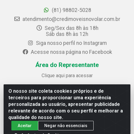
(81) 98802-5028
atendimento@credimoveisnovolar.com.br
Seg/Sex das 8h às 18h
Sáb das 8h às 12h
Siga nosso perfil no Instagram
Acesse nossa página no Facebook
Área do Representante
Clique aqui para acessar
O nosso site coleta cookies próprios e de
Credimóveis Novolar Ltda
terceiros para proporcionar uma experiência
Rua José Alves Bezerra, 430 - Prazeres - Jaboatão dos
personalizada ao usuário, apresentar publicidade
Guararapes / PE - CEP 54.325-610
relevante de acordo com o seu perfil e melhorar a
CNPJ: 09.930.165/0013-70
qualidade do nosso site.
Aceitar
Negar não essenciais