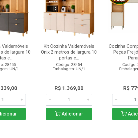
a Valdemóveis
Kit Cozinha Valdemóveis
Cozinha Comp
s de largura 10
Onix 2 metros de largura 10
Peças Freijó
as e...
portas e...
Para
o: 28455
Código: 28454
Código:
gem: UN/1
Embalagem: UN/1
Embalage
.339,00
R$ 1.369,00
R$ 77
icionar
Adicionar
Adic