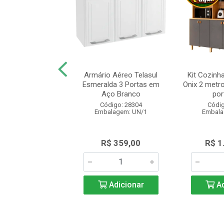
 Cozinha Nesher
Armário Aéreo Telasul
Kit Cozinh
 com 2 Portas 2
Esmeralda 3 Portas em
Onix 2 metro
as 120cm C...
Aço Branco
port
digo: 28400
Código: 28304
Códig
alagem: UN/1
Embalagem: UN/1
Embala
 1.285,00
R$ 359,00
R$ 1
Adicionar
Adicionar
Ad