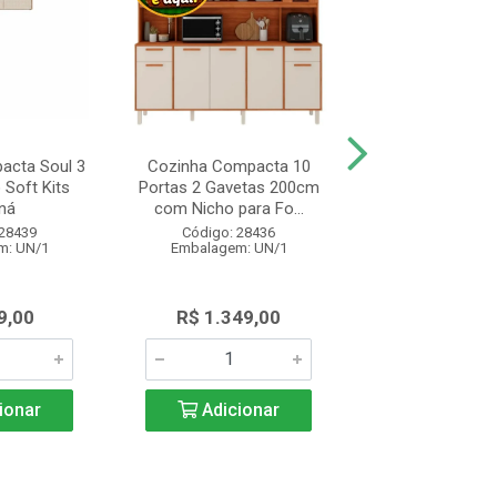
acta Soul 3
Cozinha Compacta 10
Balcão Cozinha
 Soft Kits
Portas 2 Gavetas 200cm
Realeza com 2 
ná
com Nicho para Fo...
Gavetas 120c
 28439
Código: 28436
Código: 28
m: UN/1
Embalagem: UN/1
Embalagem: 
9,00
R$ 1.349,00
R$ 1.285
ionar
Adicionar
Adicio