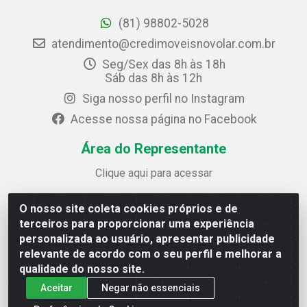
(81) 98802-5028
atendimento@credimoveisnovolar.com.br
Seg/Sex das 8h às 18h
Sáb das 8h às 12h
Siga nosso perfil no Instagram
Acesse nossa página no Facebook
Área do Representante
Clique aqui para acessar
O nosso site coleta cookies próprios e de
Credimóveis Novolar Ltda
terceiros para proporcionar uma experiência
Rua José Alves Bezerra, 430 - Prazeres - Jaboatão dos
personalizada ao usuário, apresentar publicidade
Guararapes / PE - CEP 54.325-610
relevante de acordo com o seu perfil e melhorar a
CNPJ: 09.930.165/0013-70
qualidade do nosso site.
Aceitar
Negar não essenciais