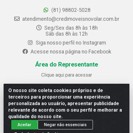
(81) 98802-5028
atendimento@credimoveisnovolar.com.br
Seg/Sex das 8h às 18h
Sáb das 8h às 12h
Siga nosso perfil no Instagram
Acesse nossa página no Facebook
Área do Representante
Clique aqui para acessar
O nosso site coleta cookies próprios e de
Credimóveis Novolar Ltda
terceiros para proporcionar uma experiência
Rua José Alves Bezerra, 430 - Prazeres - Jaboatão dos
personalizada ao usuário, apresentar publicidade
Guararapes / PE - CEP 54.325-610
relevante de acordo com o seu perfil e melhorar a
CNPJ: 09.930.165/0013-70
qualidade do nosso site.
Aceitar
Negar não essenciais