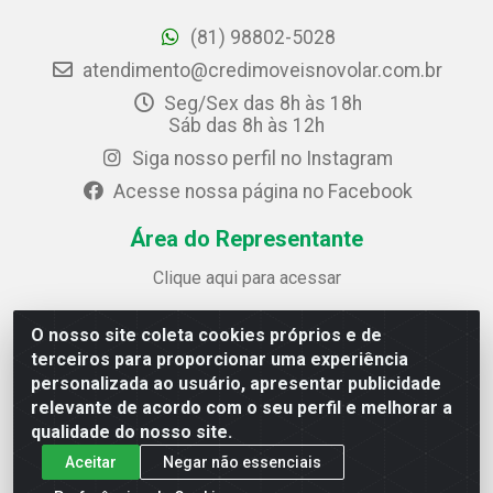
(81) 98802-5028
atendimento@credimoveisnovolar.com.br
Seg/Sex das 8h às 18h
Sáb das 8h às 12h
Siga nosso perfil no Instagram
Acesse nossa página no Facebook
Área do Representante
Clique aqui para acessar
O nosso site coleta cookies próprios e de
Credimóveis Novolar Ltda
terceiros para proporcionar uma experiência
Rua José Alves Bezerra, 430 - Prazeres - Jaboatão dos
personalizada ao usuário, apresentar publicidade
Guararapes / PE - CEP 54.325-610
relevante de acordo com o seu perfil e melhorar a
CNPJ: 09.930.165/0013-70
qualidade do nosso site.
Aceitar
Negar não essenciais