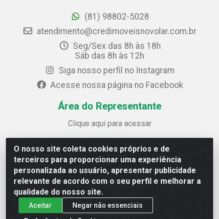
(81) 98802-5028
atendimento@credimoveisnovolar.com.br
Seg/Sex das 8h às 18h
Sáb das 8h às 12h
Siga nosso perfil no Instagram
Acesse nossa página no Facebook
Área do Representante
Clique aqui para acessar
O nosso site coleta cookies próprios e de
Credimóveis Novolar Ltda
terceiros para proporcionar uma experiência
Rua José Alves Bezerra, 430 - Prazeres - Jaboatão dos
personalizada ao usuário, apresentar publicidade
Guararapes / PE - CEP 54.325-610
relevante de acordo com o seu perfil e melhorar a
CNPJ: 09.930.165/0013-70
qualidade do nosso site.
Aceitar
Negar não essenciais