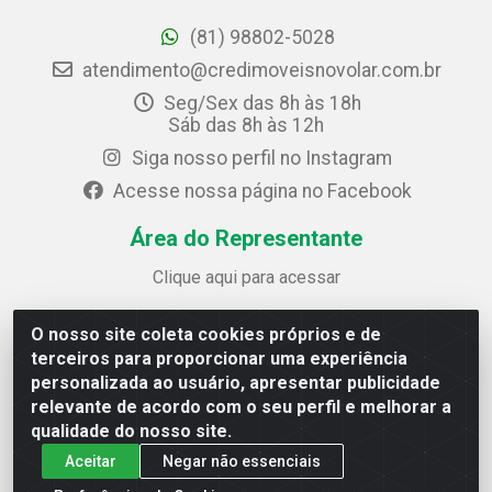
(81) 98802-5028
atendimento@credimoveisnovolar.com.br
Seg/Sex das 8h às 18h
Sáb das 8h às 12h
Siga nosso perfil no Instagram
Acesse nossa página no Facebook
Área do Representante
Clique aqui para acessar
O nosso site coleta cookies próprios e de
Credimóveis Novolar Ltda
terceiros para proporcionar uma experiência
Rua José Alves Bezerra, 430 - Prazeres - Jaboatão dos
personalizada ao usuário, apresentar publicidade
Guararapes / PE - CEP 54.325-610
relevante de acordo com o seu perfil e melhorar a
CNPJ: 09.930.165/0013-70
qualidade do nosso site.
Aceitar
Negar não essenciais