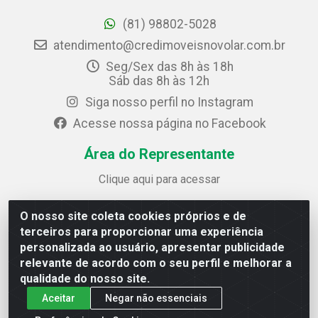
(81) 98802-5028
atendimento@credimoveisnovolar.com.br
Seg/Sex das 8h às 18h
Sáb das 8h às 12h
Siga nosso perfil no Instagram
Acesse nossa página no Facebook
Área do Representante
Clique aqui para acessar
O nosso site coleta cookies próprios e de
Credimóveis Novolar Ltda
terceiros para proporcionar uma experiência
Rua José Alves Bezerra, 430 - Prazeres - Jaboatão dos
personalizada ao usuário, apresentar publicidade
Guararapes / PE - CEP 54.325-610
relevante de acordo com o seu perfil e melhorar a
CNPJ: 09.930.165/0013-70
qualidade do nosso site.
Aceitar
Negar não essenciais