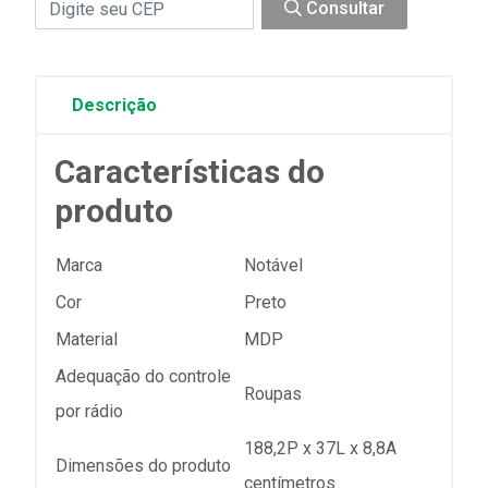
Consultar
Descrição
Características do
produto
Marca
Notável
Cor
Preto
Material
MDP
Adequação do controle
Roupas
por rádio
188,2P x 37L x 8,8A
Dimensões do produto
centímetros