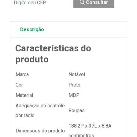
Consultar
Descrição
Características do
produto
Marca
Notável
Cor
Preto
Material
MDP
Adequação do controle
Roupas
por rádio
188,2P x 37L x 8,8A
Dimensões do produto
centímetros