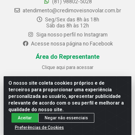
(81) 98802-5028
atendimento@credimoveisnovolar.com.br
Seg/Sex das 8h às 18h
Sáb das 8h às 12h
Siga nosso perfil no Instagram
Acesse nossa página no Facebook
Área do Representante
Clique aqui para acessar
O nosso site coleta cookies próprios e de
Credimóveis Novolar Ltda
terceiros para proporcionar uma experiência
Rua José Alves Bezerra, 430 - Prazeres - Jaboatão dos
personalizada ao usuário, apresentar publicidade
Guararapes / PE - CEP 54.325-610
relevante de acordo com o seu perfil e melhorar a
CNPJ: 09.930.165/0013-70
qualidade do nosso site.
Aceitar
Negar não essenciais
Preferências de Cookies