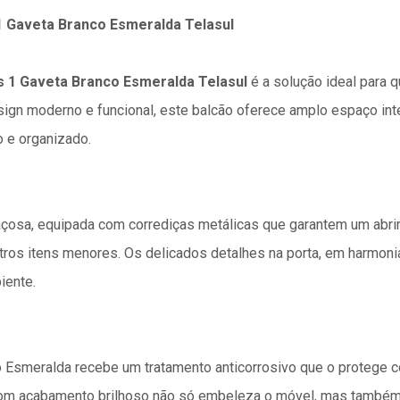
1 Gaveta Branco Esmeralda Telasul
s 1 Gaveta Branco Esmeralda Telasul
é a solução ideal para 
sign moderno e funcional, este balcão oferece amplo espaço int
 e organizado.
osa, equipada com corrediças metálicas que garantem um abrir 
outros itens menores. Os delicados detalhes na porta, em harmon
iente.
o Esmeralda recebe um tratamento anticorrosivo que o protege 
ca com acabamento brilhoso não só embeleza o móvel, mas também 