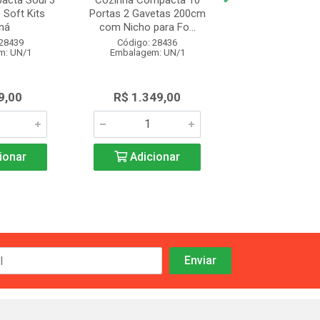
acta Soul 3
Cozinha Compacta 10
Balcão Cozinha
 Soft Kits
Portas 2 Gavetas 200cm
Realeza com 2 
ná
com Nicho para Fo...
Gavetas 120c
 28439
Código: 28436
Código: 28
m: UN/1
Embalagem: UN/1
Embalagem: 
9,00
R$ 1.349,00
R$ 1.285
ionar
Adicionar
Adicio