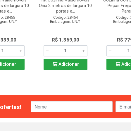
a Valdemóveis
Kit Cozinha Valdemóveis
Cozinha Comp
s de largura 10
Onix 2 metros de largura 10
Peças Freijó
as e...
portas e...
Para
o: 28455
Código: 28454
Código:
gem: UN/1
Embalagem: UN/1
Embalage
.339,00
R$ 1.369,00
R$ 77
icionar
Adicionar
Adic
ofertas!