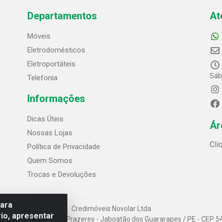
Departamentos
At
Móveis
Eletrodomésticos
Eletroportáteis
Sáb
Telefonia
Informações
Dicas Úteis
Ár
Nossas Lojas
Cli
Política de Privacidade
Quem Somos
Trocas e Devoluções
para
Credimóveis Novolar Ltda
io, apresentar
 Alves Bezerra, 430 - Prazeres - Jaboatão dos Guararapes / PE - CEP 5