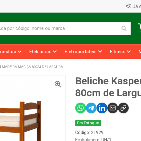
Já é
mestico
Eletronico
Eletroportáteis
Fitness
M MADEIRA MACIÇA 80CM DE LARGURA
Beliche Kaspe
80cm de Larg
Em Estoque
Código: 21929
Embalagem: UN/1