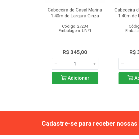
 Solteiro Mariana
Cabeceira de Casal Marina
Cabeceira d
 Suede Marrom
1.40m de Largura Cinza
1.40m de 
digo: 28329
Código: 27234
Códig
alagem: UN/1
Embalagem: UN/1
Embala
$ 265,00
R$ 345,00
R$ 
Adicionar
Adicionar
Ad
Cadastre-se para receber nossas 