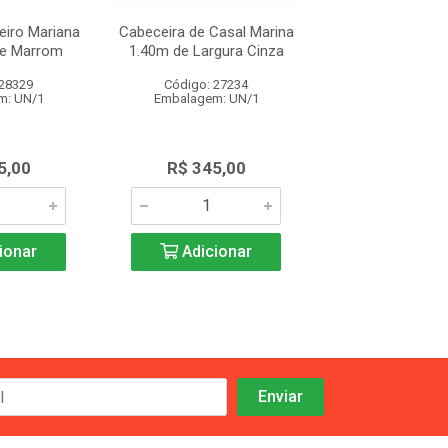
eiro Mariana
Cabeceira de Casal Marina
Cabeceira de Cas
e Marrom
1.40m de Largura Cinza
1.40m de Largu
 28329
Código: 27234
Código: 28
m: UN/1
Embalagem: UN/1
Embalagem: 
5,00
R$ 345,00
R$ 345,
ionar
Adicionar
Adicio