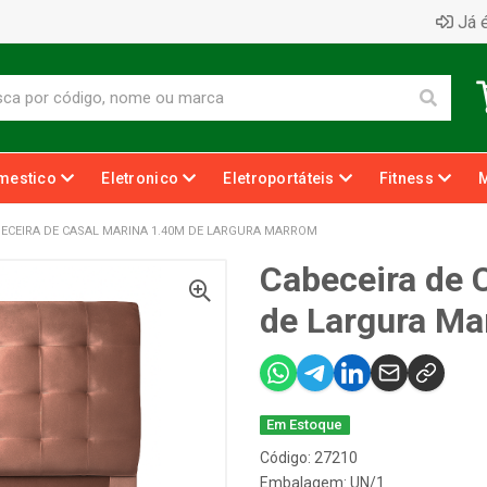
Já é
mestico
Eletronico
Eletroportáteis
Fitness
ECEIRA DE CASAL MARINA 1.40M DE LARGURA MARROM
Cabeceira de 
de Largura M
Em Estoque
Código: 27210
Embalagem: UN/1