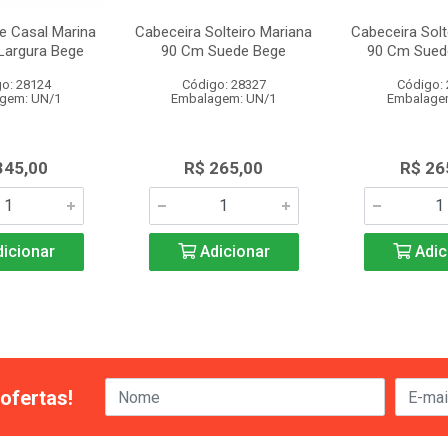
e Casal Marina
Cabeceira Solteiro Mariana
Cabeceira Solt
Largura Bege
90 Cm Suede Bege
90 Cm Sued
o: 28124
Código: 28327
Código:
gem: UN/1
Embalagem: UN/1
Embalage
345,00
R$ 265,00
R$ 26
icionar
Adicionar
Adic
ofertas!