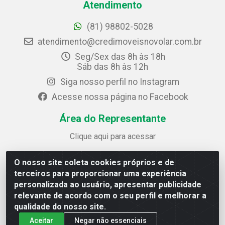
Atendimento
(81) 98802-5028
atendimento@credimoveisnovolar.com.br
Seg/Sex das 8h às 18h
Sáb das 8h às 12h
Siga nosso perfil no Instagram
Acesse nossa página no Facebook
Área do Representante
Clique aqui para acessar
O nosso site coleta cookies próprios e de
Credimóveis Novolar Ltda
terceiros para proporcionar uma experiência
Rua José Alves Bezerra, 430 - Prazeres - Jaboatão dos
personalizada ao usuário, apresentar publicidade
Guararapes / PE - CEP 54.325-610
relevante de acordo com o seu perfil e melhorar a
CNPJ: 09.930.165/0013-70
qualidade do nosso site.
Aceitar
Negar não essenciais