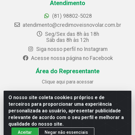
Atendimento
(81) 98802-5028
atendimento@credimoveisnovolar.com.br
Seg/Sex das 8h às 18h
Sáb das 8h às 12h
Siga nosso perfil no Instagram
Acesse nossa página no Facebook
Área do Representante
Clique aqui para acessar
O nosso site coleta cookies próprios e de
Credimóveis Novolar Ltda
terceiros para proporcionar uma experiência
Rua José Alves Bezerra, 430 - Prazeres - Jaboatão dos
personalizada ao usuário, apresentar publicidade
Guararapes / PE - CEP 54.325-610
relevante de acordo com o seu perfil e melhorar a
CNPJ: 09.930.165/0013-70
qualidade do nosso site.
Aceitar
Negar não essenciais