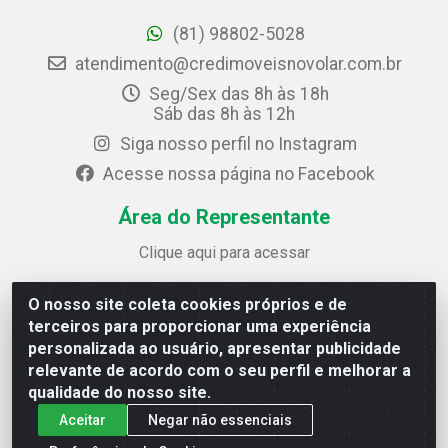
(81) 98802-5028
atendimento@credimoveisnovolar.com.br
Seg/Sex das 8h às 18h
Sáb das 8h às 12h
Siga nosso perfil no Instagram
Acesse nossa página no Facebook
Área do Representante
Clique aqui para acessar
O nosso site coleta cookies próprios e de
Credimóveis Novolar Ltda
terceiros para proporcionar uma experiência
Rua José Alves Bezerra, 430 - Prazeres - Jaboatão dos
personalizada ao usuário, apresentar publicidade
Guararapes / PE - CEP 54.325-610
relevante de acordo com o seu perfil e melhorar a
CNPJ: 09.930.165/0013-70
qualidade do nosso site.
Aceitar
Negar não essenciais