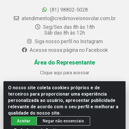
(81) 98802-5028
atendimento@credimoveisnovolar.com.br
Seg/Sex das 8h às 18h
Sáb das 8h às 12h
Siga nosso perfil no Instagram
Acesse nossa página no Facebook
Área do Representante
Clique aqui para acessar
O nosso site coleta cookies próprios e de
Credimóveis Novolar Ltda
terceiros para proporcionar uma experiência
Rua José Alves Bezerra, 430 - Prazeres - Jaboatão dos
personalizada ao usuário, apresentar publicidade
Guararapes / PE - CEP 54.325-610
relevante de acordo com o seu perfil e melhorar a
CNPJ: 09.930.165/0013-70
qualidade do nosso site.
Aceitar
Negar não essenciais