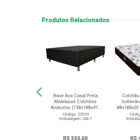
Produtos Relacionados
e Solteiro Beliche
Base Box Casal Preta
Colchão
n Espuma D23
Matelassê Colchões
Solteirã
88x14 Bril...
Anatomic (138x188x47...
88x188x20 
digo: 27041
Código: 25510
Códig
alagem: UN/1
Embalagem: UN/1
Embala
$ 325,00
R$ 355,00
R$ 