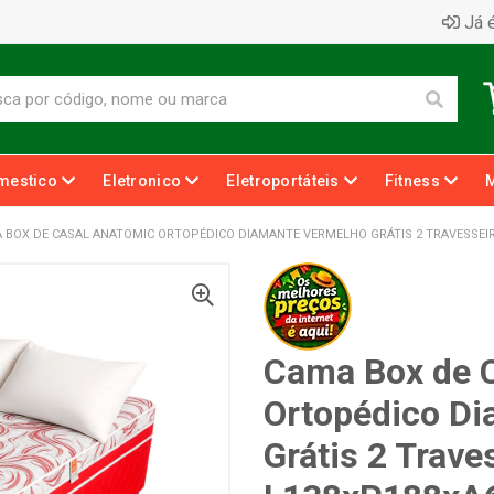
Já é
mestico
Eletronico
Eletroportáteis
Fitness
 BOX DE CASAL ANATOMIC ORTOPÉDICO DIAMANTE VERMELHO GRÁTIS 2 TRAVESSEI
Cama Box de 
Ortopédico D
Grátis 2 Trave