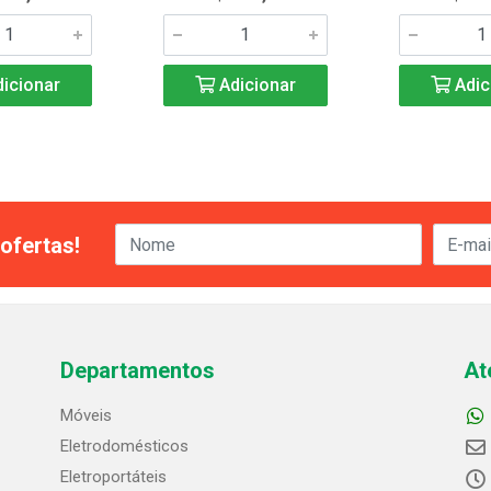
icionar
Adicionar
Adic
ofertas!
Departamentos
At
Móveis
Eletrodomésticos
Eletroportáteis