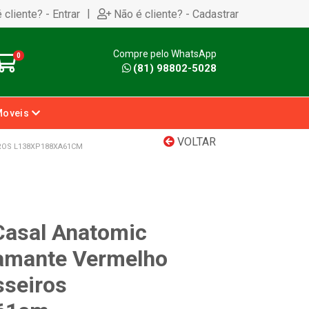
|
 cliente? - Entrar
Não é cliente? - Cadastrar
Compre pelo WhatsApp
0
(81) 98802-5028
Moveis
VOLTAR
ROS L138XP188XA61CM
Casal Anatomic
iamante Vermelho
sseiros