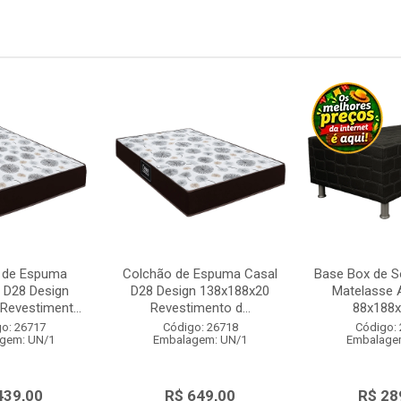
 de Espuma
Colchão de Espuma Casal
Base Box de So
o D28 Design
D28 Design 138x188x20
Matelasse 
Revestiment...
Revestimento d...
88x188
o: 26717
Código: 26718
Código:
gem: UN/1
Embalagem: UN/1
Embalage
439,00
R$ 649,00
R$ 28