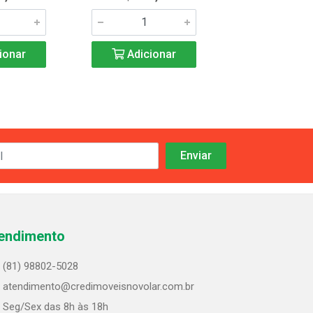
ionar
Adicionar
Adicio
endimento
(81) 98802-5028
atendimento@credimoveisnovolar.com.br
Seg/Sex das 8h às 18h