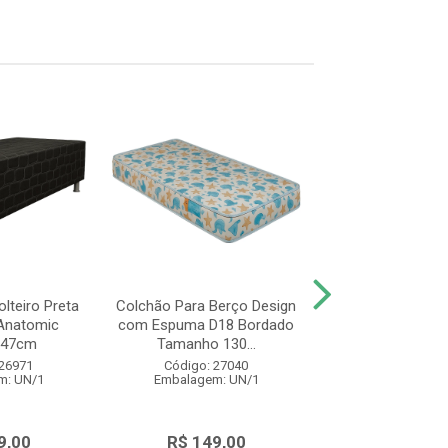
lteiro Preta
Colchão Para Berço Design
Colchão de Soltei
Anatomic
com Espuma D18 Bordado
Design Espu
x47cm
Tamanho 130...
78x188x14 Br
 26971
Código: 27040
Código: 27
m: UN/1
Embalagem: UN/1
Embalagem: 
9,00
R$ 149,00
R$ 325,