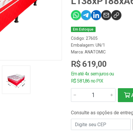
L138xP188xA
Em Estoque
Código: 27605
Embalagem: UN/1
Marca:
ANATOMIC
R$ 619,00
Em até 4x sem juros ou
R$ 581,86 no PIX
A
Consulte as opções de entre