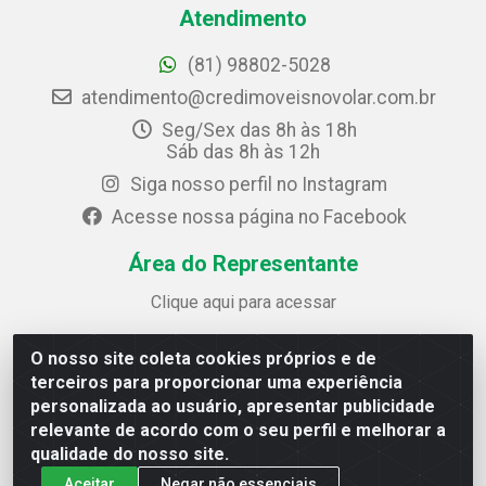
Atendimento
(81) 98802-5028
atendimento@credimoveisnovolar.com.br
Seg/Sex das 8h às 18h
Sáb das 8h às 12h
Siga nosso perfil no Instagram
Acesse nossa página no Facebook
Área do Representante
Clique aqui para acessar
O nosso site coleta cookies próprios e de
Credimóveis Novolar Ltda
terceiros para proporcionar uma experiência
Rua José Alves Bezerra, 430 - Prazeres - Jaboatão dos
personalizada ao usuário, apresentar publicidade
Guararapes / PE - CEP 54.325-610
relevante de acordo com o seu perfil e melhorar a
CNPJ: 09.930.165/0013-70
qualidade do nosso site.
Aceitar
Negar não essenciais