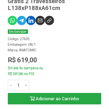
Grátis 2 Travesseiros
L138xP188xA61cm
Em Estoque
Código: 27605
Embalagem: UN/1
Marca:
ANATOMIC
R$ 619,00
Em até 4x sem juros ou
R$ 581,86 no PIX
Adicionar ao Carrinho