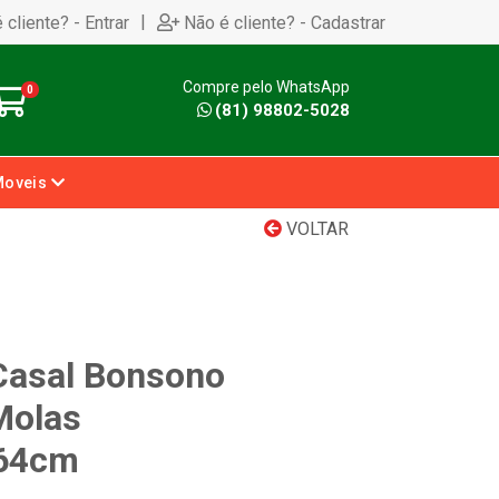
|
 cliente? - Entrar
Não é cliente? - Cadastrar
Compre pelo WhatsApp
0
(81) 98802-5028
Moveis
VOLTAR
Casal Bonsono
Molas
64cm