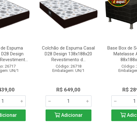
 de Espuma
Colchão de Espuma Casal
Base Box de So
o D28 Design
D28 Design 138x188x20
Matelasse 
Revestiment...
Revestimento d...
88x188
o: 26717
Código: 26718
Código:
gem: UN/1
Embalagem: UN/1
Embalage
439,00
R$ 649,00
R$ 28
icionar
Adicionar
Adic