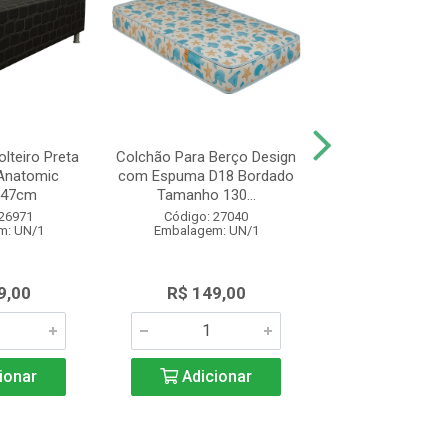
lteiro Preta
Colchão Para Berço Design
Colchão de Soltei
Anatomic
com Espuma D18 Bordado
Design Espu
x47cm
Tamanho 130...
78x188x14 Br
 26971
Código: 27040
Código: 27
m: UN/1
Embalagem: UN/1
Embalagem: 
9,00
R$ 149,00
R$ 325,
ionar
Adicionar
Adicio