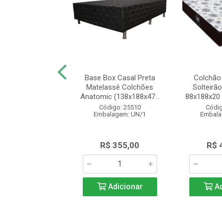
e Solteiro Beliche
Base Box Casal Preta
Colchão
n Espuma D23
Matelassê Colchões
Solteirã
88x14 Bril...
Anatomic (138x188x47...
88x188x20 
digo: 27041
Código: 25510
Códig
alagem: UN/1
Embalagem: UN/1
Embala
$ 325,00
R$ 355,00
R$ 
Adicionar
Adicionar
Ad