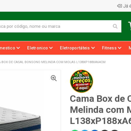
Já é
mestico
Eletronico
Eletroportáteis
Fitness
 BOX DE CASAL BONSONO MELINDA COM MOLAS L138XP188XA64CM
Cama Box de 
Melinda com 
L138xP188xA