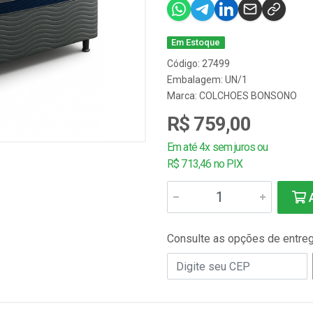
Em Estoque
Código: 27499
Embalagem: UN/1
Marca:
COLCHOES BONSONO
R$ 759,00
Em até 4x sem juros ou
R$ 713,46 no PIX
A
Consulte as opções de entre