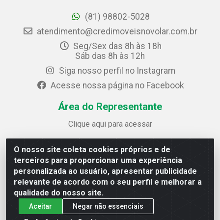
(81) 98802-5028
atendimento@credimoveisnovolar.com.br
Seg/Sex das 8h às 18h
Sáb das 8h às 12h
Siga nosso perfil no Instagram
Acesse nossa página no Facebook
Área do Representante
Clique aqui para acessar
O nosso site coleta cookies próprios e de
Credimóveis Novolar Ltda
terceiros para proporcionar uma experiência
Rua José Alves Bezerra, 430 - Prazeres - Jaboatão dos
personalizada ao usuário, apresentar publicidade
Guararapes / PE - CEP 54.325-610
relevante de acordo com o seu perfil e melhorar a
CNPJ: 09.930.165/0013-70
qualidade do nosso site.
Aceitar
Negar não essenciais