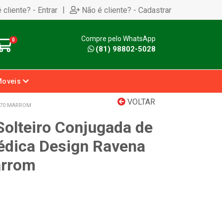
|
 cliente? - Entrar
Não é cliente? - Cadastrar
Compre pelo WhatsApp
0
(81) 98802-5028
Moveis
VOLTAR
X70 MARROM
olteiro Conjugada de
pédica Design Ravena
arrom