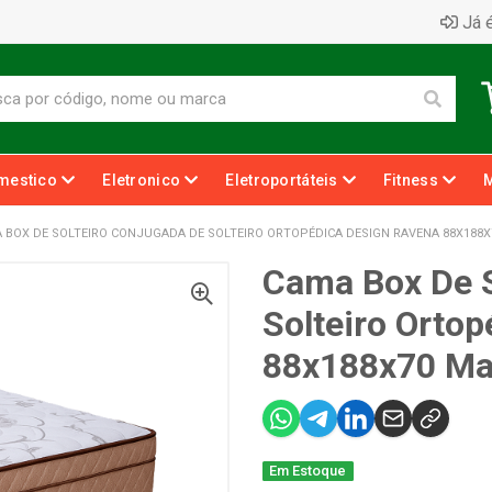
Já é
mestico
Eletronico
Eletroportáteis
Fitness
 BOX DE SOLTEIRO CONJUGADA DE SOLTEIRO ORTOPÉDICA DESIGN RAVENA 88X188
Cama Box De S
Solteiro Orto
88x188x70 M
Em Estoque