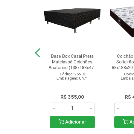
e Solteiro Beliche
Base Box Casal Preta
Colchão
n Espuma D23
Matelassê Colchões
Solteirã
88x14 Bril...
Anatomic (138x188x47...
88x188x20 
digo: 27041
Código: 25510
Códig
alagem: UN/1
Embalagem: UN/1
Embala
$ 325,00
R$ 355,00
R$ 
Adicionar
Adicionar
Ad