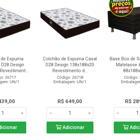
 de Espuma
Colchão de Espuma Casal
Base Box de So
o D28 Design
D28 Design 138x188x20
Matelasse 
Revestiment...
Revestimento d...
88x188
o: 26717
Código: 26718
Código:
gem: UN/1
Embalagem: UN/1
Embalage
439,00
R$ 649,00
R$ 28
icionar
Adicionar
Adic