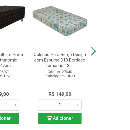
lteiro Preta
Colchão Para Berço Design
Colchão de Soltei
Anatomic
com Espuma D18 Bordado
Design Espu
x47cm
Tamanho 130...
78x188x14 Br
 26971
Código: 27040
Código: 27
m: UN/1
Embalagem: UN/1
Embalagem: 
9,00
R$ 149,00
R$ 325,
ionar
Adicionar
Adicio