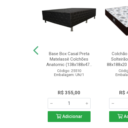
e Solteiro Beliche
Base Box Casal Preta
Colchão
n Espuma D23
Matelassê Colchões
Solteirã
88x14 Bril...
Anatomic (138x188x47...
88x188x20 
digo: 27041
Código: 25510
Códig
alagem: UN/1
Embalagem: UN/1
Embala
$ 325,00
R$ 355,00
R$ 
Adicionar
Adicionar
Ad