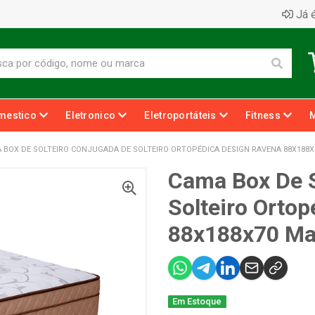
Já é
mestico
Eletronico
Eletroportáteis
Fitness
 BOX DE SOLTEIRO CONJUGADA DE SOLTEIRO ORTOPÉDICA DESIGN RAVENA 88X188
Cama Box De S
Solteiro Orto
88x188x70 M
Em Estoque