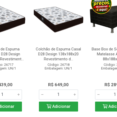
 de Espuma
Colchão de Espuma Casal
Base Box de So
o D28 Design
D28 Design 138x188x20
Matelasse 
Revestiment...
Revestimento d...
88x188
o: 26717
Código: 26718
Código:
gem: UN/1
Embalagem: UN/1
Embalage
439,00
R$ 649,00
R$ 28
icionar
Adicionar
Adic