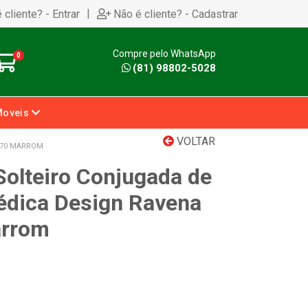
|
 cliente? - Entrar
Não é cliente? - Cadastrar
Compre pelo WhatsApp
0
(81) 98802-5028
Moveis
VOLTAR
X70 MARROM
olteiro Conjugada de
pédica Design Ravena
arrom