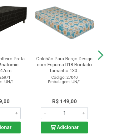
lteiro Preta
Colchão Para Berço Design
Colchão de Soltei
Anatomic
com Espuma D18 Bordado
Design Espu
x47cm
Tamanho 130...
78x188x14 Br
 26971
Código: 27040
Código: 27
m: UN/1
Embalagem: UN/1
Embalagem: 
9,00
R$ 149,00
R$ 325,
ionar
Adicionar
Adicio