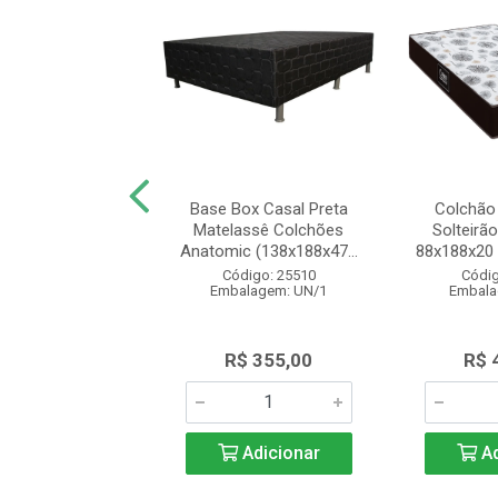
e Solteiro Beliche
Base Box Casal Preta
Colchão
n Espuma D23
Matelassê Colchões
Solteirã
88x14 Bril...
Anatomic (138x188x47...
88x188x20 
digo: 27041
Código: 25510
Códig
alagem: UN/1
Embalagem: UN/1
Embala
$ 325,00
R$ 355,00
R$ 
Adicionar
Adicionar
Ad