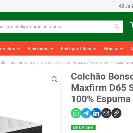
Já é
mestico
Eletronico
Eletroportáteis
Fitness
HÃO BONSONO TIPO QUEEN MAXFIRM D65 SUPORTA ATÉ 200KG 100% ESPUMA 158X1
Colchão Bons
Maxfirm D65 S
100% Espuma
Em Estoque