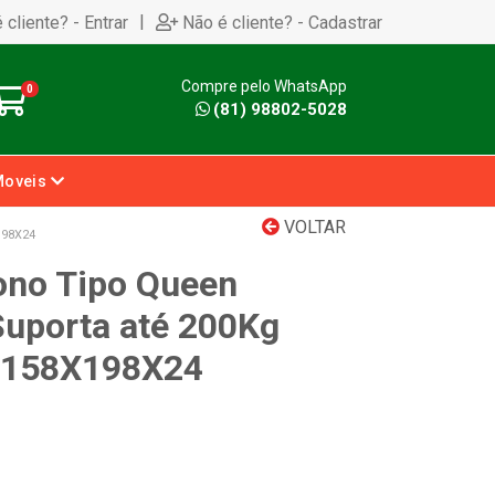
|
 cliente? - Entrar
Não é cliente? - Cadastrar
Compre pelo WhatsApp
0
(81) 98802-5028
Moveis
VOLTAR
98X24
ono Tipo Queen
uporta até 200Kg
 158X198X24