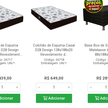
 de Espuma
Colchão de Espuma Casal
Base Box de So
o D28 Design
D28 Design 138x188x20
Matelasse 
Revestiment...
Revestimento d...
88x188
o: 26717
Código: 26718
Código:
gem: UN/1
Embalagem: UN/1
Embalage
439,00
R$ 649,00
R$ 28
icionar
Adicionar
Adic