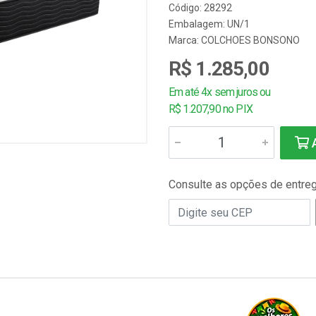
Código: 28292
Embalagem: UN/1
Marca:
COLCHOES BONSONO
R$ 1.285,00
Em até 4x sem juros ou
R$ 1.207,90 no PIX
A
Consulte as opções de entre