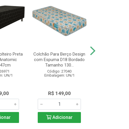
lteiro Preta
Colchão Para Berço Design
Colchão de Soltei
Anatomic
com Espuma D18 Bordado
Design Espu
x47cm
Tamanho 130...
78x188x14 Br
 26971
Código: 27040
Código: 27
m: UN/1
Embalagem: UN/1
Embalagem: 
9,00
R$ 149,00
R$ 325,
ionar
Adicionar
Adicio