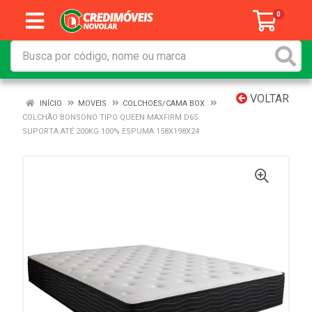
0
VOLTAR
INÍCIO
MOVEIS
COLCHOES/CAMA BOX
COLCHÃO BONSONO TIPO QUEEN MAXFIRM D65
SUPORTA ATÉ 200KG 100% ESPUMA 158X198X24