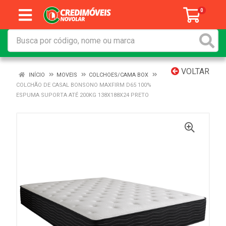
0
VOLTAR
INÍCIO
MOVEIS
COLCHOES/CAMA BOX
COLCHÃO DE CASAL BONSONO MAXFIRM D65 100%
ESPUMA SUPORTA ATÉ 200KG 138X188X24 PRETO