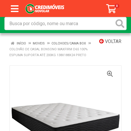
0
VOLTAR
INÍCIO
MOVEIS
COLCHOES/CAMA BOX
COLCHÃO DE CASAL BONSONO MAXFIRM D65 100%
ESPUMA SUPORTA ATÉ 200KG 138X188X24 PRETO