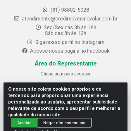
(81) 98802-5028
atendimento@credimoveisnovolar.com.br
Seg/Sex das 8h às 18h
Sáb das 8h às 12h
Siga nosso perfil no Instagram
Acesse nossa página no Facebook
Área do Representante
Clique aqui para acessar
O nosso site coleta cookies próprios e de
Credimóveis Novolar Ltda
terceiros para proporcionar uma experiência
Rua José Alves Bezerra, 430 - Prazeres - Jaboatão dos
personalizada ao usuário, apresentar publicidade
Guararapes / PE - CEP 54.325-610
relevante de acordo com o seu perfil e melhorar a
CNPJ: 09.930.165/0013-70
qualidade do nosso site.
Aceitar
Negar não essenciais