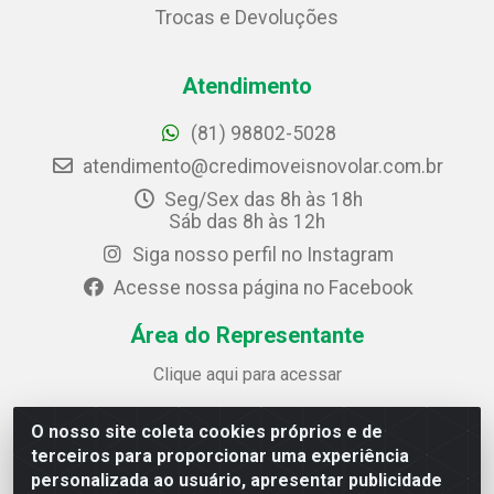
Trocas e Devoluções
Atendimento
(81) 98802-5028
atendimento@credimoveisnovolar.com.br
Seg/Sex das 8h às 18h
Sáb das 8h às 12h
Siga nosso perfil no Instagram
Acesse nossa página no Facebook
Área do Representante
Clique aqui para acessar
O nosso site coleta cookies próprios e de
Credimóveis Novolar Ltda
terceiros para proporcionar uma experiência
Rua José Alves Bezerra, 430 - Prazeres - Jaboatão dos
personalizada ao usuário, apresentar publicidade
Guararapes / PE - CEP 54.325-610