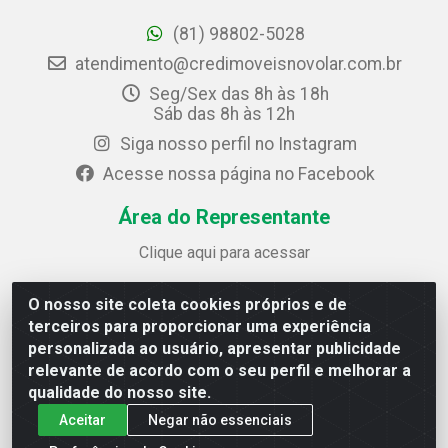
(81) 98802-5028
atendimento@credimoveisnovolar.com.br
Seg/Sex das 8h às 18h
Sáb das 8h às 12h
Siga nosso perfil no Instagram
Acesse nossa página no Facebook
Área do Representante
Clique aqui para acessar
O nosso site coleta cookies próprios e de
Credimóveis Novolar Ltda
terceiros para proporcionar uma experiência
Rua José Alves Bezerra, 430 - Prazeres - Jaboatão dos
personalizada ao usuário, apresentar publicidade
Guararapes / PE - CEP 54.325-610
relevante de acordo com o seu perfil e melhorar a
CNPJ: 09.930.165/0013-70
qualidade do nosso site.
Aceitar
Negar não essenciais