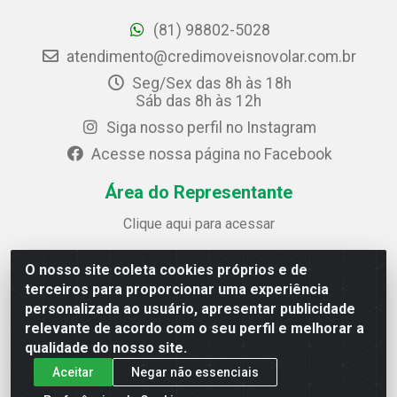
(81) 98802-5028
atendimento@credimoveisnovolar.com.br
Seg/Sex das 8h às 18h
Sáb das 8h às 12h
Siga nosso perfil no Instagram
Acesse nossa página no Facebook
Área do Representante
Clique aqui para acessar
O nosso site coleta cookies próprios e de
Credimóveis Novolar Ltda
terceiros para proporcionar uma experiência
Rua José Alves Bezerra, 430 - Prazeres - Jaboatão dos
personalizada ao usuário, apresentar publicidade
Guararapes / PE - CEP 54.325-610
relevante de acordo com o seu perfil e melhorar a
CNPJ: 09.930.165/0013-70
qualidade do nosso site.
Aceitar
Negar não essenciais