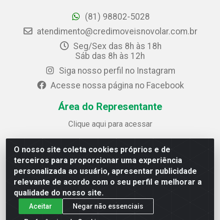
(81) 98802-5028
atendimento@credimoveisnovolar.com.br
Seg/Sex das 8h às 18h
Sáb das 8h às 12h
Siga nosso perfil no Instagram
Acesse nossa página no Facebook
Área do Representante
Clique aqui para acessar
O nosso site coleta cookies próprios e de
Credimóveis Novolar Ltda
terceiros para proporcionar uma experiência
Rua José Alves Bezerra, 430 - Prazeres - Jaboatão dos
personalizada ao usuário, apresentar publicidade
Guararapes / PE - CEP 54.325-610
relevante de acordo com o seu perfil e melhorar a
CNPJ: 09.930.165/0013-70
qualidade do nosso site.
Aceitar
Negar não essenciais